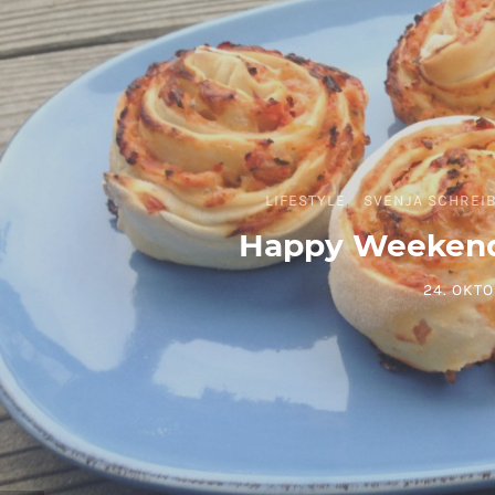
LIFESTYLE
SVENJA SCHREI
Happy Weekend
24. OKTO
POSTED 