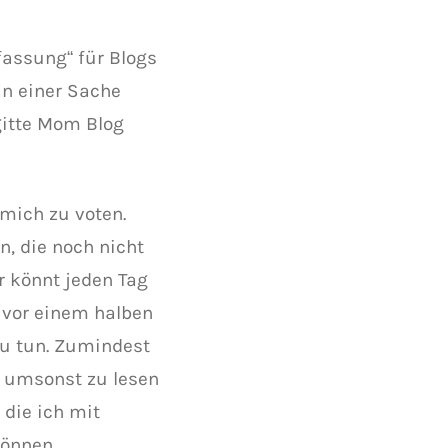
fassung“ für Blogs
n einer Sache
gitte Mom Blog
 mich zu voten.
n, die noch nicht
r könnt jeden Tag
 vor einem halben
zu tun. Zumindest
d umsonst zu lesen
 die ich mit
können.