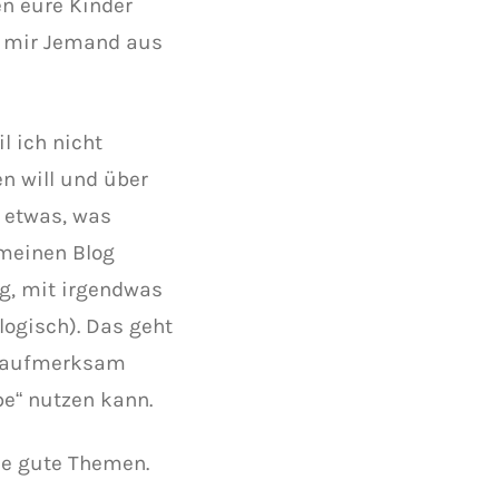
en eure Kinder
ht mir Jemand aus
l ich nicht
n will und über
 etwas, was
 meinen Blog
ig, mit irgendwas
logisch). Das geht
h aufmerksam
e“ nutzen kann.
de gute Themen.