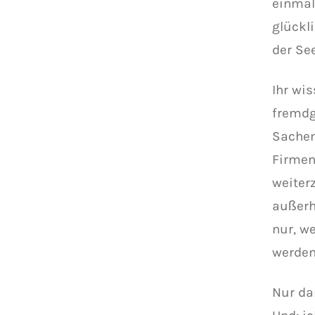
einmal
glückl
der See
Ihr wis
fremdg
Sachen
Firmen
weiter
außerh
nur, w
werden
Nur da