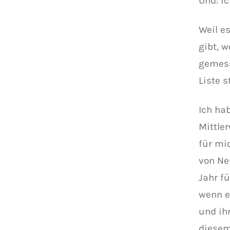
Und: ic
Weil e
gibt, 
gemess
Liste s
Ich ha
Mittle
für mi
von Ne
Jahr f
wenn e
und ih
diesem