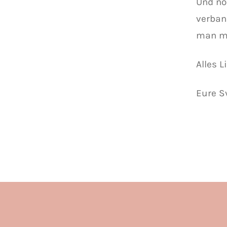
Und no
verban
man mi
Alles L
Eure S