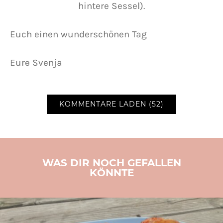
hintere Sessel).
Euch einen wunderschönen Tag
Eure Svenja
KOMMENTARE LADEN (52)
WAS DIR NOCH GEFALLEN
KÖNNTE