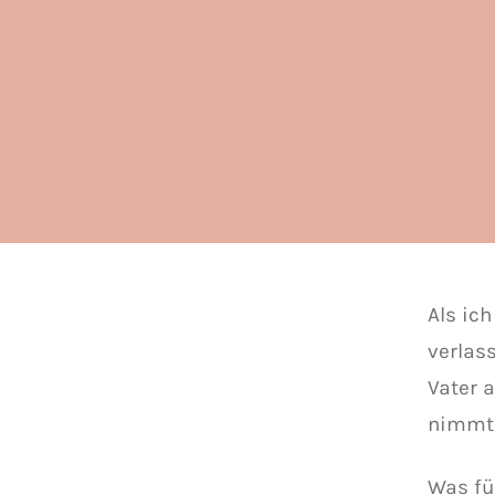
Als ic
verlas
Vater 
nimmt 
Was fü