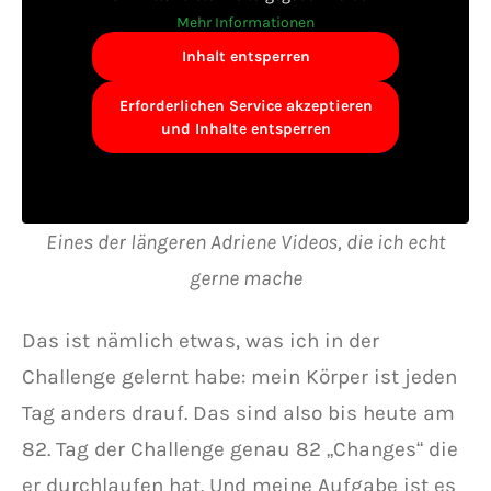
Mehr Informationen
Inhalt entsperren
Erforderlichen Service akzeptieren
und Inhalte entsperren
Eines der längeren Adriene Videos, die ich echt
gerne mache
Das ist nämlich etwas, was ich in der
Challenge gelernt habe: mein Körper ist jeden
Tag anders drauf. Das sind also bis heute am
82. Tag der Challenge genau 82 „Changes“ die
er durchlaufen hat. Und meine Aufgabe ist es