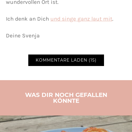
wundervollen Ort ist.
Ich denk an Dich
und singe ganz laut mit
.
Deine Svenja
KOMMENTARE LADEN (15)
WAS DIR NOCH GEFALLEN
KÖNNTE