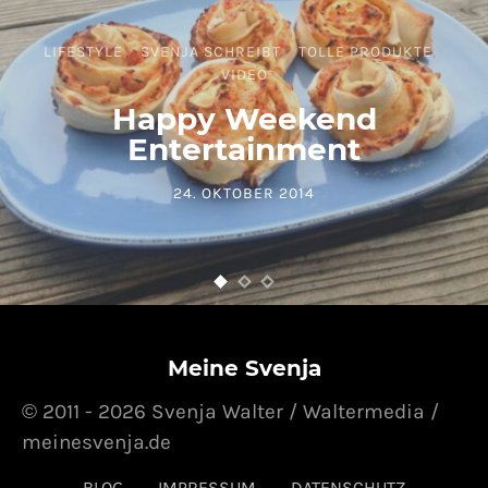
LIFESTYLE
SVENJA SCHREIBT
TOLLE PRODUKTE
VIDEO
Happy Weekend
Entertainment
24. OKTOBER 2014
POSTED ON
Meine Svenja
© 2011 - 2026 Svenja Walter / Waltermedia /
meinesvenja.de
BLOG
IMPRESSUM
DATENSCHUTZ