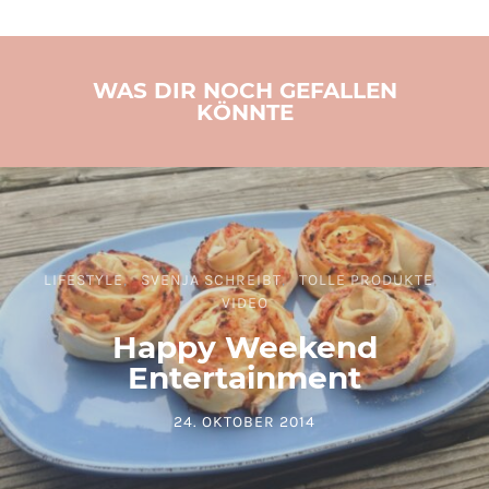
WAS DIR NOCH GEFALLEN
KÖNNTE
LIFESTYLE
SVENJA SCHREIBT
TOLLE PRODUKTE
VIDEO
Happy Weekend
Entertainment
24. OKTOBER 2014
POSTED ON