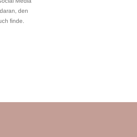
Social Media
 daran, den
ch finde.