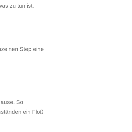
as zu tun ist.
nzelnen Step eine
Hause. So
ständen ein Floß
.