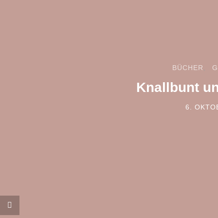
BÜCHER
G
Knallbunt u
6. OKTO
POSTED