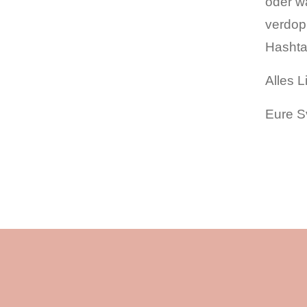
oder w
verdop
Hashta
Alles L
Eure S