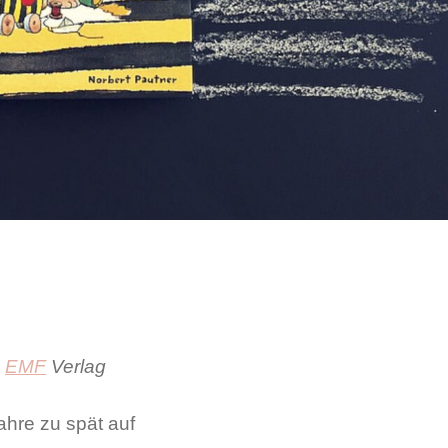
m
EMF
Verlag
hre zu spät auf