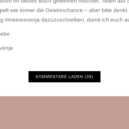
arum ihr dieses Buch gewinnen möchtet. Teilen auf 
pelt wie immer die Gewinnchance – aber bitte denkt
g #meinesvenja dazuzuschreiben, damit ich euch au
iebe
venja
KOMMENTARE LADEN (39)