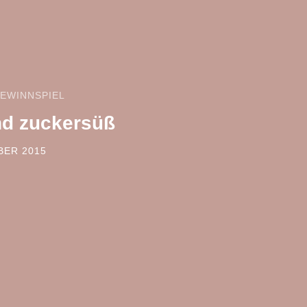
EWINNSPIEL
nd zuckersüß
BER 2015
 ON