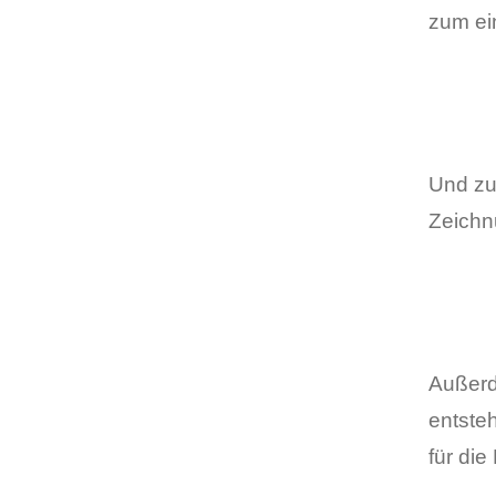
zum ein
Und zu
Zeichn
Außerd
entste
für di