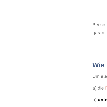
Bei so
garanti
Wie 
Um euch
a) die
b)
unt