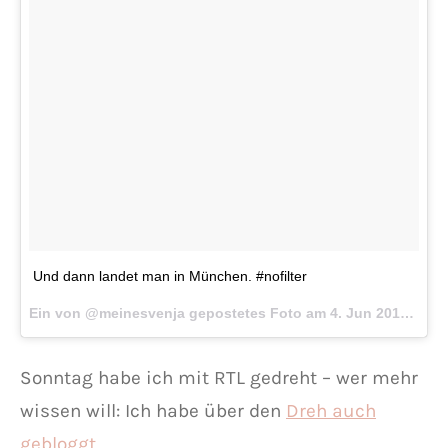
Und dann landet man in München. #nofilter
Ein von @meinesvenja gepostetes Foto am
4. Jun 2016 um 10:26 Uhr
Sonntag habe ich mit RTL gedreht – wer mehr
wissen will: Ich habe über den
Dreh auch
gebloggt
.