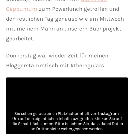
Cappumum
zum Powerlunch getroffen und
den restlichen Tag genauso wie am Mittwoch
mit meinem Mann an unserem Buchprojekt
gearbeitet.
Donnerstag war wieder Zeit für meinen
Bloggerstammtisch mit #theregulars.
Sie sehen gerade einen Platzhalterinhalt von
Instagram
.
Um auf den eigentlichen Inhalt zuzugreifen, klicken Sie auf
die Schaltfläche unten. Bitte beachten Sie, dass dabei Daten
an Drittanbieter weitergegeben werden.