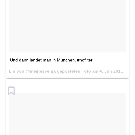
Und dann landet man in München. #nofilter
Ein von @meinesvenja gepostetes Foto am
4. Jun 2016 um 10:26 Uhr