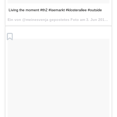
Living the moment #th2 #isemarkt #klosterallee #outside
Ein von @meinesvenja gepostetes Foto am
3. Jun 2016 um 1:20 Uhr