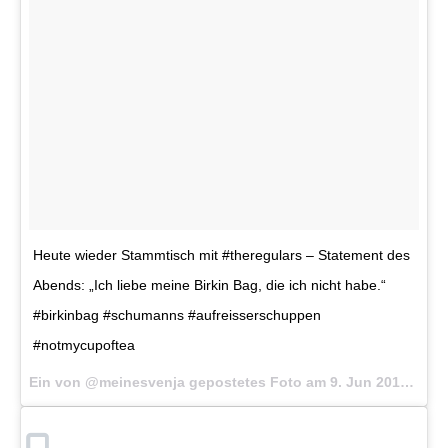
Heute wieder Stammtisch mit #theregulars – Statement des
Abends: „Ich liebe meine Birkin Bag, die ich nicht habe.“
#birkinbag #schumanns #aufreisserschuppen
#notmycupoftea
Ein von @meinesvenja gepostetes Foto am
9. Jun 2016 um 10:55 Uhr