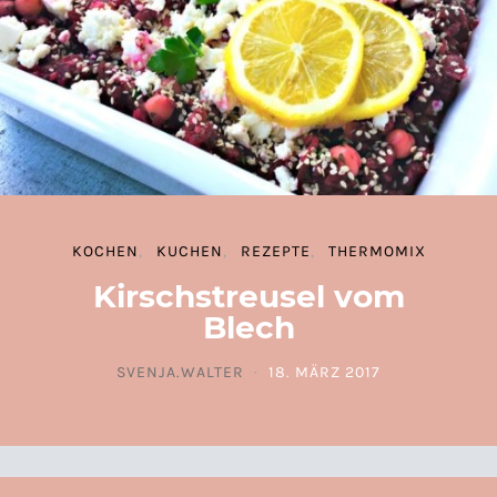
KOCHEN
KUCHEN
REZEPTE
THERMOMIX
Kirschstreusel vom
Blech
SVENJA.WALTER
18. MÄRZ 2017
POSTED ON