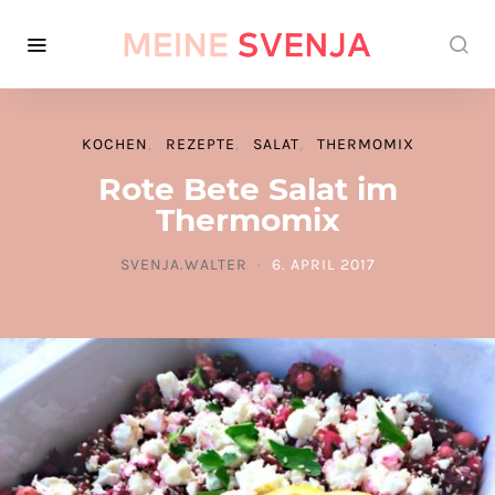
KOCHEN
REZEPTE
SALAT
THERMOMIX
Rote Bete Salat im
Thermomix
SVENJA.WALTER
6. APRIL 2017
POSTED ON