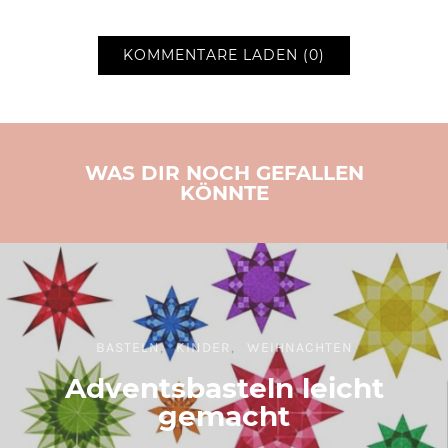
KOMMENTARE LADEN (0)
WAS DIR NOCH GEFALLEN
KÖNNTE
BASTELN
KINDER
WEIHNACHTEN
Adventsbasteln leicht
gemacht