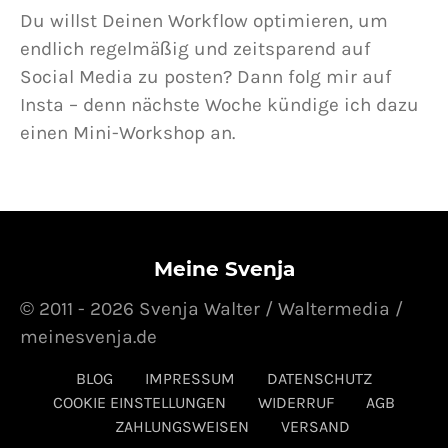
Du willst Deinen Workflow optimieren, um
endlich regelmäßig und zeitsparend auf
Social Media zu posten? Dann folg mir auf
Insta – denn nächste Woche kündige ich dazu
einen Mini-Workshop an.
Meine Svenja
© 2011 - 2026 Svenja Walter / Waltermedia /
meinesvenja.de
BLOG
IMPRESSUM
DATENSCHUTZ
COOKIE EINSTELLUNGEN
WIDERRUF
AGB
ZAHLUNGSWEISEN
VERSAND