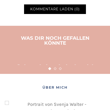
KOMMENTARE LADEN (0)
WAS DIR NOCH GEFALLEN
KÖNNTE
BASTELN
KINDER
WEIHNACHTEN
Adventsbasteln leicht
gemacht
12. NOVEMBER 2015
POSTED ON
ÜBER MICH