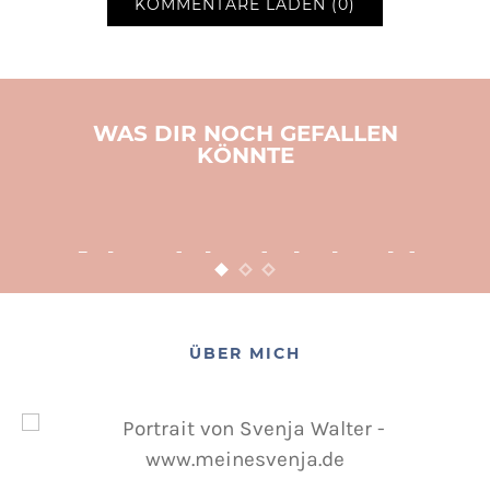
KOMMENTARE LADEN (0)
WAS DIR NOCH GEFALLEN
KÖNNTE
BASTELN
KINDER
WEIHNACHTEN
Adventsbasteln leicht
gemacht
12. NOVEMBER 2015
POSTED ON
ÜBER MICH