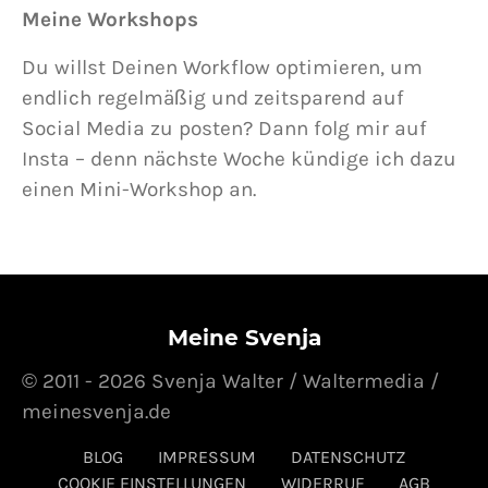
Meine Workshops
Du willst Deinen Workflow optimieren, um
endlich regelmäßig und zeitsparend auf
Social Media zu posten? Dann folg mir auf
Insta – denn nächste Woche kündige ich dazu
einen Mini-Workshop an.
Meine Svenja
© 2011 - 2026 Svenja Walter / Waltermedia /
meinesvenja.de
BLOG
IMPRESSUM
DATENSCHUTZ
COOKIE EINSTELLUNGEN
WIDERRUF
AGB