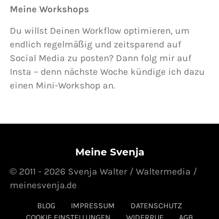
Meine Workshops
Du willst Deinen Workflow optimieren, um
endlich regelmäßig und zeitsparend auf
Social Media zu posten? Dann folg mir auf
Insta – denn nächste Woche kündige ich dazu
einen Mini-Workshop an.
Meine Svenja
© 2011 - 2026 Svenja Walter / Waltermedia /
meinesvenja.de
BLOG
IMPRESSUM
DATENSCHUTZ
COOKIE EINSTELLUNGEN
WIDERRUF
AGB