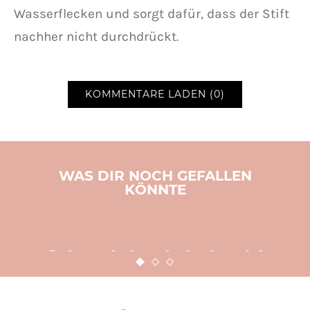
Wasserflecken und sorgt dafür, dass der Stift
nachher nicht durchdrückt.
KOMMENTARE LADEN (0)
WAS DIR NOCH GEFALLEN
KÖNNTE
BASTELN
KINDER
WEIHNACHTEN
Adventsbasteln leicht
gemacht
12. NOVEMBER 2015
POSTED ON