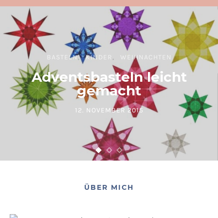
BASTELN
KINDER
WEIHNACHTEN
Adventsbasteln leicht
gemacht
12. NOVEMBER 2015
POSTED ON
ÜBER MICH