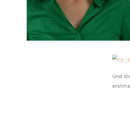
Und di
erstma