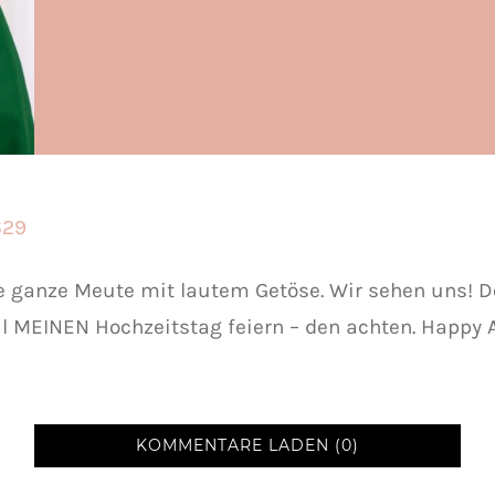
e ganze Meute mit lautem Getöse. Wir sehen uns! D
l MEINEN Hochzeitstag feiern – den achten. Happy A
KOMMENTARE LADEN (0)