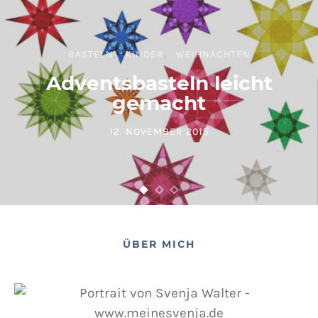
BASTELN
KINDER
WEIHNACHTEN
Adventsbasteln leicht
gemacht
12. NOVEMBER 2015
POSTED ON
ÜBER MICH