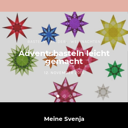
BASTELN
KINDER
WEIHNACHTEN
Adventsbasteln leicht
gemacht
12. NOVEMBER 2015
POSTED ON
Meine Svenja