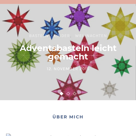
BASTELN
KINDER
WEIHNACHTEN
Adventsbasteln leicht
gemacht
12. NOVEMBER 2015
POSTED ON
ÜBER MICH