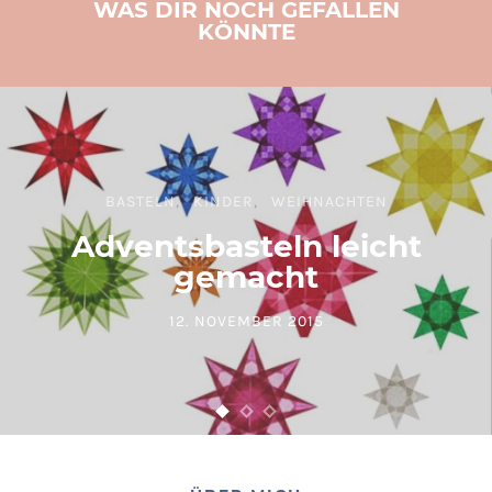
WAS DIR NOCH GEFALLEN
KÖNNTE
BASTELN
KINDER
WEIHNACHTEN
Adventsbasteln leicht
gemacht
12. NOVEMBER 2015
POSTED ON