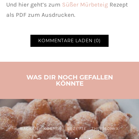
Und hier geht’s zum
Süßer Mürbeteig
Rezept
als PDF zum Ausdrucken.
KOMMENTARE LADEN (0)
WAS DIR NOCH GEFALLEN
KÖNNTE
BACKEN
KOCHEN
REZEPTE
THERMOMIX