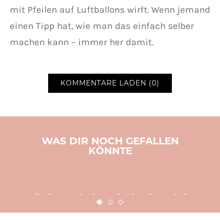
mit Pfeilen auf Luftballons wirft. Wenn jemand
einen Tipp hat, wie man das einfach selber
machen kann – immer her damit.
KOMMENTARE LADEN (0)
WAS DIR NOCH GEFALLEN
KÖNNTE
BASTELN
KINDER
WEIHNACHTEN
Adventsbasteln leicht
gemacht