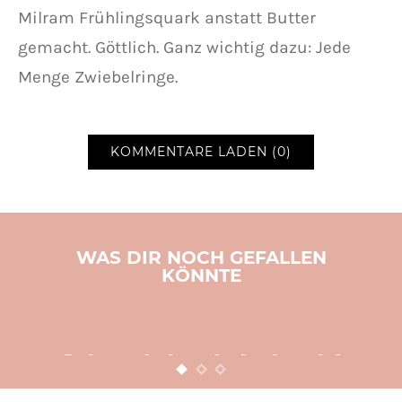
Milram Frühlingsquark anstatt Butter
gemacht. Göttlich. Ganz wichtig dazu: Jede
Menge Zwiebelringe.
KOMMENTARE LADEN (0)
WAS DIR NOCH GEFALLEN
KÖNNTE
BASTELN
KINDER
WEIHNACHTEN
Adventsbasteln leicht
gemacht