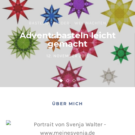
BASTELN
KINDER
WEIHNACHTEN
Adventsbasteln leicht
gemacht
12. NOVEMBER 2015
POSTED ON
ÜBER MICH