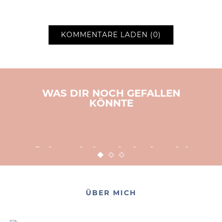
KOMMENTARE LADEN (0)
WAS DIR NOCH GEFALLEN
KÖNNTE
BASTELN
KINDER
WEIHNACHTEN
Adventsbasteln leicht
gemacht
12. NOVEMBER 2015
POSTED ON
ÜBER MICH