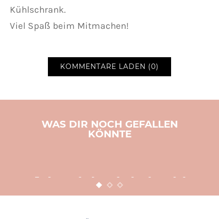
Kühlschrank.
Viel Spaß beim Mitmachen!
KOMMENTARE LADEN (0)
WAS DIR NOCH GEFALLEN
KÖNNTE
BASTELN
KINDER
WEIHNACHTEN
Adventsbasteln leicht
gemacht
12. NOVEMBER 2015
POSTED ON