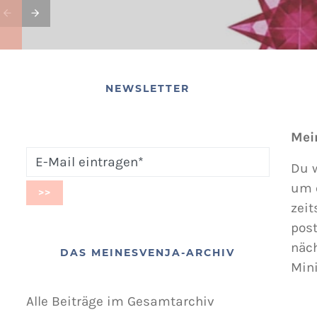
NEWSLETTER
Mei
Du w
um 
zeit
post
näc
DAS MEINESVENJA-ARCHIV
Min
Alle Beiträge im Gesamtarchiv