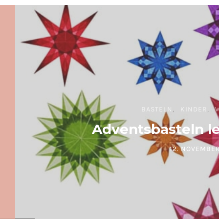
BASTELN
KINDER
Adventsbasteln l
12. NOVEMBER
POSTED ON