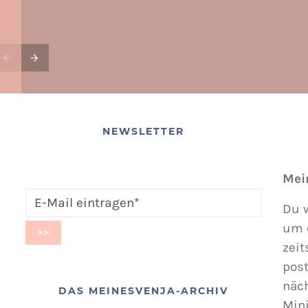
NEWSLETTER
Mei
Du w
um 
zeit
post
näc
DAS MEINESVENJA-ARCHIV
Min