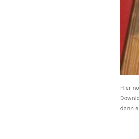
HIer n
Downlo
dann e