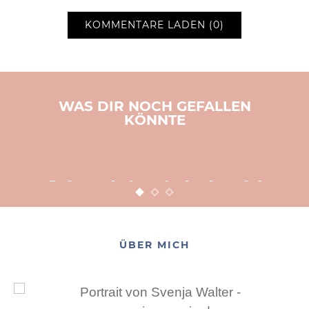
KOMMENTARE LADEN (0)
WAS DIR NOCH GEFALLEN
KÖNNTE
BASTELN
KINDER
WEIHNACHTEN
Adventsbasteln leicht
gemacht
12. NOVEMBER 2015
POSTED ON
ÜBER MICH