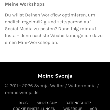
Meine Workshops
Du willst Deinen Workflow optimieren, um
endlich regelmäßig und zeitsparend auf
Social Media zu posten? Dann folg mir auf
Insta – denn nächste Woche kündige ich dazu
einen Mini-Workshop an.
Meine Svenja
© 2011 - 2026 Svenja Walter / Waltermedia /
meinesvenja.de
BLOG
IMPRESSUM
DATENSCHUTZ
COOKIE EINSTELLUNGEN
WIDERRUF
AGB