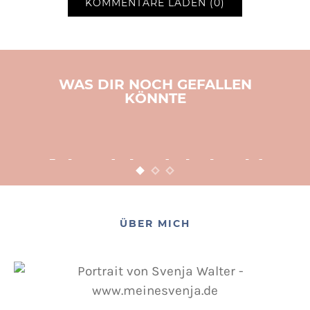
KOMMENTARE LADEN (0)
WAS DIR NOCH GEFALLEN
KÖNNTE
BASTELN
KINDER
WEIHNACHTEN
Adventsbasteln leicht
gemacht
12. NOVEMBER 2015
POSTED ON
ÜBER MICH