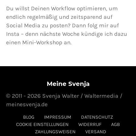
Du willst Deinen Workflow optimieren, um
endlich regelmäßig und zeitsparend auf
Social Media zu posten? Dann folg mir auf
Insta – denn nächste Woche kündige ich dazu
einen Mini-Workshop an.
Meine Svenja
© 2011 - 2026 Svenja Walter / Waltermedia /
meinesvenja.de
BLOG
IMPRESSUM
DATENSCHUTZ
COOKIE EINSTELLUNGEN
WIDERRUF
AGB
ZAHLUNGSWEISEN
VERSAND