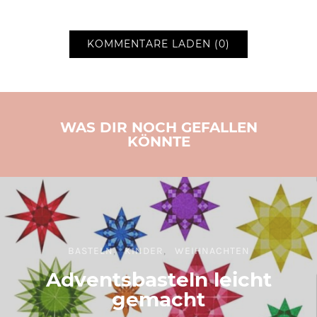
KOMMENTARE LADEN (0)
WAS DIR NOCH GEFALLEN
KÖNNTE
BASTELN
KINDER
WEIHNACHTEN
Adventsbasteln leicht
gemacht