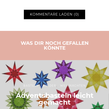
KOMMENTARE LADEN (0)
WAS DIR NOCH GEFALLEN
KÖNNTE
BASTELN
KINDER
WEIHNACHTEN
Adventsbasteln leicht
gemacht