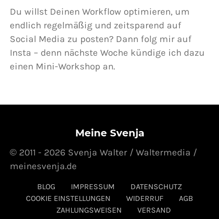
Du willst Deinen Workflow optimieren, um
endlich regelmäßig und zeitsparend auf
Social Media zu posten? Dann folg mir auf
Insta – denn nächste Woche kündige ich dazu
einen Mini-Workshop an.
Meine Svenja
© 2011 - 2026 Svenja Walter / Waltermedia /
meinesvenja.de
BLOG
IMPRESSUM
DATENSCHUTZ
COOKIE EINSTELLUNGEN
WIDERRUF
AGB
ZAHLUNGSWEISEN
VERSAND