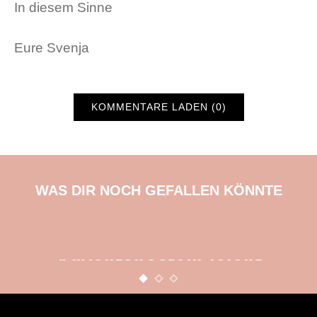
In diesem Sinne
Eure Svenja
KOMMENTARE LADEN (0)
WAS DIR NOCH GEFALLEN KÖNNTE
BASTELN
KINDER
WEIHNACHTEN
Adventsbasteln leicht
gemacht
12. NOVEMBER 2015