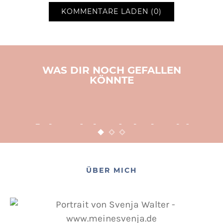
KOMMENTARE LADEN (0)
WAS DIR NOCH GEFALLEN
KÖNNTE
BASTELN
KINDER
WEIHNACHTEN
Adventsbasteln leicht
gemacht
12. NOVEMBER 2015
POSTED ON
ÜBER MICH