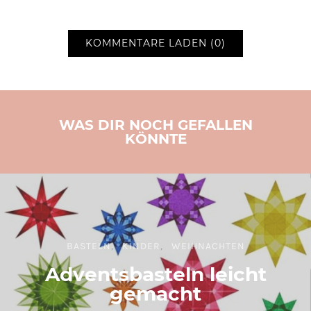
KOMMENTARE LADEN (0)
WAS DIR NOCH GEFALLEN
KÖNNTE
BASTELN
KINDER
WEIHNACHTEN
Adventsbasteln leicht
gemacht