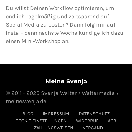
Du willst Deinen Workflow optimieren, um
endlich regelmäßig und zeitsparend auf
Social Media zu posten? Dann folg mir auf
Insta – denn nächste Woche kündige ich dazu
einen Mini-Workshop an.
Meine Svenja
© 2011 - 2026 Svenja Walter / Waltermedia /
meinesvenja.de
BLOG
IMPRESSUM
DATENSCHUTZ
COOKIE EINSTELLUNGEN
WIDERRUF
AGB
ZAHLUNGSWEISEN
VERSAND