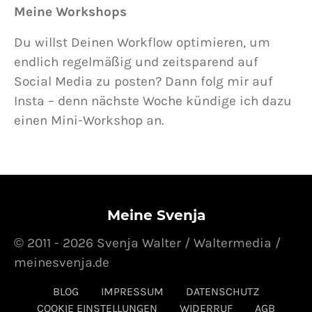
Meine Workshops
Du willst Deinen Workflow optimieren, um
endlich regelmäßig und zeitsparend auf
Social Media zu posten? Dann folg mir auf
Insta – denn nächste Woche kündige ich dazu
einen Mini-Workshop an.
Meine Svenja
© 2011 - 2026 Svenja Walter / Waltermedia /
meinesvenja.de
BLOG
IMPRESSUM
DATENSCHUTZ
COOKIE EINSTELLUNGEN
WIDERRUF
AGB