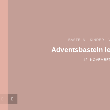
BASTELN
KINDER
Adventsbasteln l
12. NOVEMBE
POSTED ON