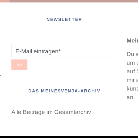
NEWSLETTER
Mei
Du w
um e
auf 
r
mir 
künd
DAS MEINESVENJA-ARCHIV
an.
Alle Beiträge im Gesamtarchiv