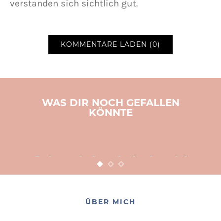
verstanden sich sichtlich gut.
KOMMENTARE LADEN (0)
WAS DIR NOCH GEFALLEN
KÖNNTE
BASTELN
KINDER
WEIHNACHTEN
Adventsbasteln leicht
gemacht
12. NOVEMBER 2015
POSTED ON
ÜBER MICH