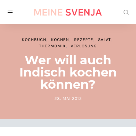
KOCHBUCH
KOCHEN
REZEPTE
SALAT
THERMOMIX
VERLOSUNG
Wer will auch
Indisch kochen
können?
28. MAI 2012
POSTED ON