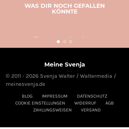
WAS DIR NOCH GEFALLEN
KÖNNTE
BACKEN
KOCHEN
REZEPTE
THERMOMIX
Ganz einfaches
Quarkbällchen Rezept
29. JANUAR 2013
POSTED ON
Meine Svenja
© 2011 - 2026 Svenja Walter / Waltermedia /
meinesvenja.de
BLOG
IMPRESSUM
DATENSCHUTZ
COOKIE EINSTELLUNGEN
WIDERRUF
AGB
ZAHLUNGSWEISEN
VERSAND