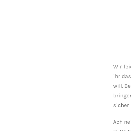
Wir fe
ihr da
will. 
bringe
sicher 
Ach ne