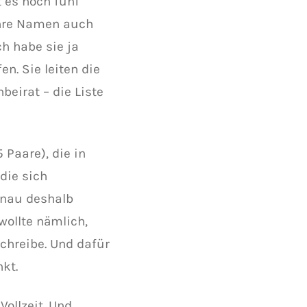
 es noch fünf
Ihre Namen auch
ch habe sie ja
n. Sie leiten die
beirat – die Liste
 Paare), die in
die sich
enau deshalb
wollte nämlich,
chreibe. Und dafür
nkt.
Vollzeit. Und