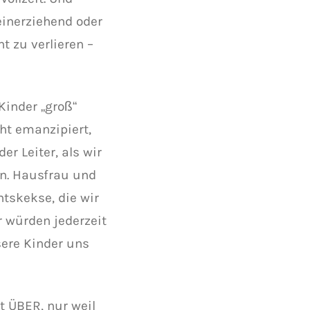
leinerziehend oder
t zu verlieren –
Kinder „groß“
ht emanzipiert,
er Leiter, als wir
en. Hausfrau und
tskekse, die wir
 würden jederzeit
sere Kinder uns
t ÜBER, nur weil