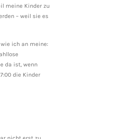
eil meine Kinder zu
rden – weil sie es
 wie ich an meine:
ahllose
e da ist, wenn
7:00 die Kinder
gar nicht erst zu