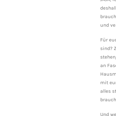
deshalb
braucht
und ver
Für eu
sind? 
steheng
an Fas
Hausmü
mit eu
alles 
brauch
Und we