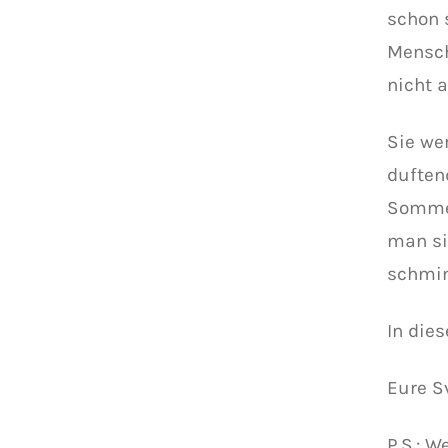
schon s
Mensch
nicht 
Sie we
duften
Sommer
man si
schmin
In die
Eure S
P.S.: W