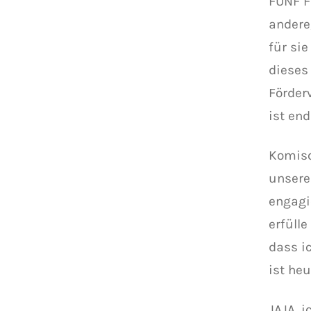
FÜNF F
andere
für sie
dieses
Förder
ist end
Komisch
unsere
engagi
erfüll
dass i
ist heu
JAJA, i