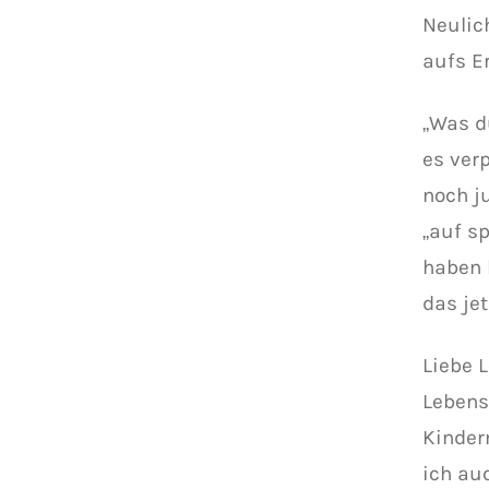
Neulic
aufs Er
„Was d
es ver
noch j
„auf sp
haben 
das jet
Liebe 
Lebens
Kinder
ich au