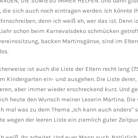
RAUEN, DIE SOWIESO IMMER HELFEN. Und dann gibt
, die sich auch noch eintragen werden. Ich könnte 
 hinschreiben, denn ich weiß eh, wer das ist. Denn i
 Jahr schon beim Karnevalsdeko schmücken getroffe
vereinssitzung, backen Martinsgänse, sind im Eltern
los.
erweise ist auch die Liste der Eltern recht lang (75
m Kindergarten ein- und ausgehen. Die Liste derer, 
eren, aber immer wieder erschreckend kurz. Und g
e ich heute den Wunsch meiner Leserin Martina. Die 
ch mal was zu dem Thema „Ich kann auch anders“ s
te wegen der leeren Liste ein ziemlich guter Zeitpu
ch weiß. Ihr arbeitet. Und euer Mann auch. Natürlich 