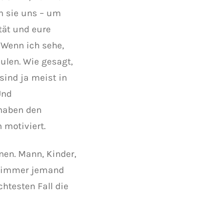
n sie uns – um
tät und eure
 Wenn ich sehe,
eulen. Wie gesagt,
sind ja meist in
Und
 haben den
 motiviert.
nen. Mann, Kinder,
ei immer jemand
chtesten Fall die