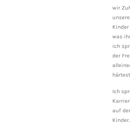
wir Zu
unsere
Kinder
was ihr
ich sp
der Fr
allein
härtes
Ich sp
Karrie
auf der
Kinder.