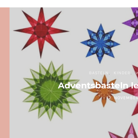
BASTELN
KINDER
Adventsbasteln l
12. NOVEMBER
POSTED ON