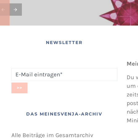
NEWSLETTER
Mei
Du w
um 
zeit
post
näc
DAS MEINESVENJA-ARCHIV
Min
Alle Beiträge im Gesamtarchiv