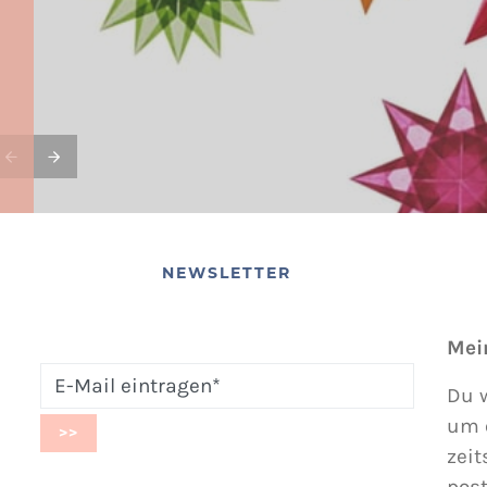
NEWSLETTER
Mei
Du w
um 
zeit
post