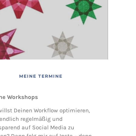
MEINE TERMINE
ne Workshops
illst Deinen Workflow optimieren,
endlich regelmäßig und
sparend auf Social Media zu
en? Dann folg mir auf Insta – denn