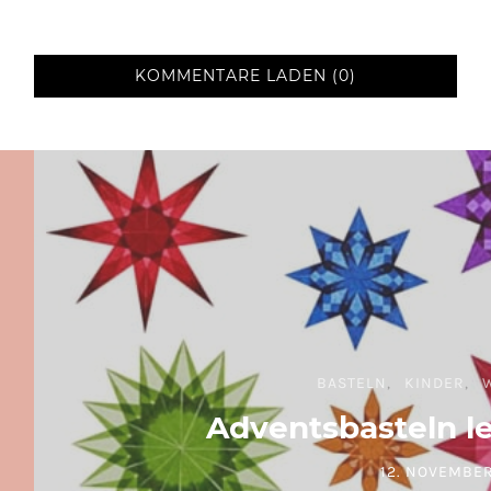
KOMMENTARE LADEN (0)
BASTELN
KINDER
Adventsbasteln l
12. NOVEMBER
POSTED ON