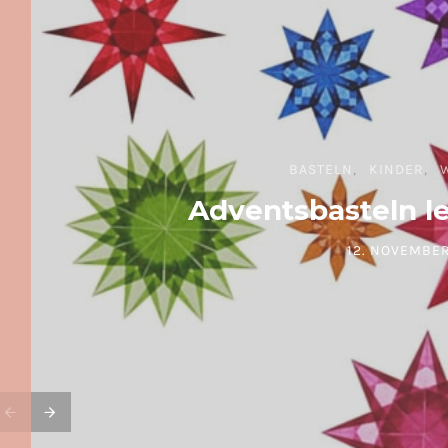
BASTELN
KINDER
Adventsbasteln l
12. NOVEMBER
POSTED ON