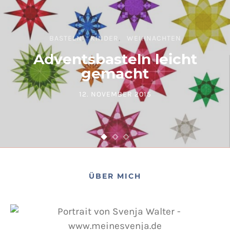
BASTELN
KINDER
WEIHNACHTEN
Adventsbasteln leicht
gemacht
12. NOVEMBER 2015
POSTED ON
ÜBER MICH