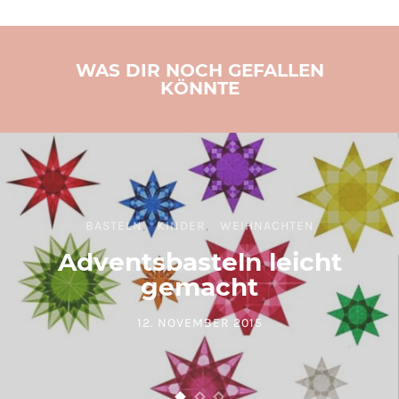
WAS DIR NOCH GEFALLEN
KÖNNTE
BASTELN
KINDER
WEIHNACHTEN
Adventsbasteln leicht
gemacht
12. NOVEMBER 2015
POSTED ON