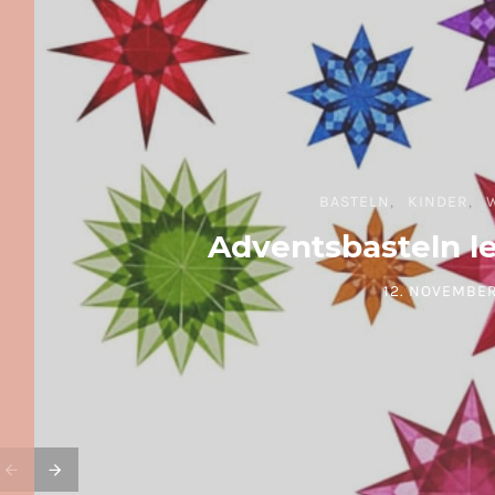
BASTELN
KINDER
Adventsbasteln l
12. NOVEMBER
POSTED ON