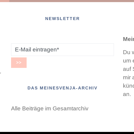
NEWSLETTER
Mei
Du w
um e
auf 
r
mir 
künd
DAS MEINESVENJA-ARCHIV
an.
Alle Beiträge im Gesamtarchiv