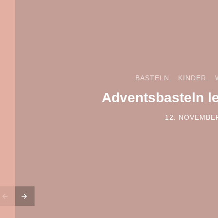
BASTELN
KINDER
Adventsbasteln l
12. NOVEMBE
POSTED ON